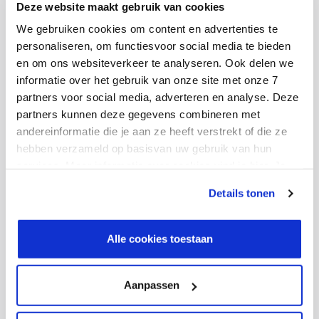
Deze website maakt gebruik van cookies
We gebruiken cookies om content en advertenties te
personaliseren, om functiesvoor social media te bieden
IT support teams and the right knowledge mean
en om ons websiteverkeer te analyseren. Ook delen we
no worries and successful working
informatie over het gebruik van onze site met onze 7
INTEGRATION
MODERN WORK
partners voor social media, adverteren en analyse. Deze
IT support + the right knowledge = carefree &
partners kunnen deze gegevens combineren met
successful work
andereinformatie die je aan ze heeft verstrekt of die ze
CLOUD INFRA
hebben verzameld op basisvan uw gebruik van hun
services. Meer informatie over cookies vind je hier. Je
kunt je toestemming intrekken of je cookievoorkeuren
Details tonen
aanpassen via de CO-knop linksonder. Lees meer over
hoe wij jouw gegevensverwerken in onze privacy- en
cookiestatement.
Alle cookies toestaan
Ctac wins AWS Rising Star of the Year Award at
2022 EMEA AWS Partner Awards
Aanpassen
MANUFACTURING
Towards a value-oriented supply chain with