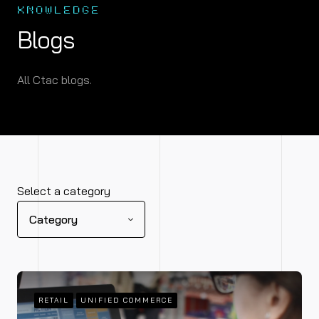
KNOWLEDGE
Blogs
All Ctac blogs.
Select a category
Category
MODERN WORK
Ctac has earned the Microsoft Azure Virtual
Desktop specialisation
RETAIL
UNIFIED COMMERCE