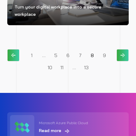
Turn your digital workplace into a secure
workplace
1
…
5
6
7
8
9
10
11
…
13
Microsoft Azure Public Cloud
Read more