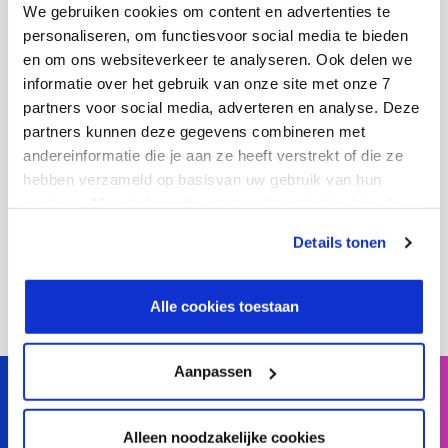
We gebruiken cookies om content en advertenties te
personaliseren, om functiesvoor social media te bieden
en om ons websiteverkeer te analyseren. Ook delen we
informatie over het gebruik van onze site met onze 7
partners voor social media, adverteren en analyse. Deze
partners kunnen deze gegevens combineren met
andereinformatie die je aan ze heeft verstrekt of die ze
Download press release as PDF
hebben verzameld op basisvan uw gebruik van hun
06 November 2025
services. Meer informatie over cookies vind je hier. Je
kunt je toestemming intrekken of je cookievoorkeuren
Details tonen
Download pdf
aanpassen via de CO-knop linksonder. Lees meer over
hoe wij jouw gegevensverwerken in onze privacy- en
cookiestatement.
Alle cookies toestaan
Aanpassen
Alleen noodzakelijke cookies
SIBO Fluidra feels like a fish in water with Precisely