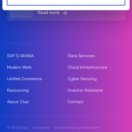
Automate
Read more
SAP S/4HANA
Data Services
Modern Work
Cloud Infrastructure
Unified Commerce
Cyber Security
Resourcing
Investor Relations
About Ctac
Contact
© 2026 Ctac
Disclaimer
Externe Privacy Statement