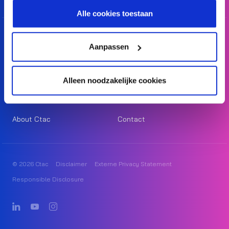
cookiestatement.
Alle cookies toestaan
SAP S/4HANA
Data Services
Aanpassen
Modern Work
Cloud Infrastructure
Unified Commerce
Cyber Security
Alleen noodzakelijke cookies
Resourcing
Investor Relations
About Ctac
Contact
© 2026 Ctac
Disclaimer
Externe Privacy Statement
Responsible Disclosure