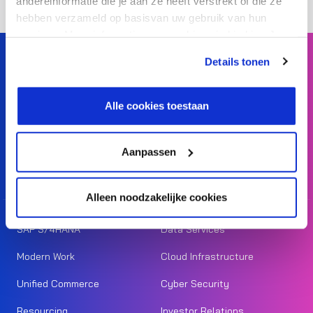
andereinformatie die je aan ze heeft verstrekt of die ze
hebben verzameld op basisvan uw gebruik van hun
services. Meer informatie over cookies vind je hier. Je
kunt je toestemming intrekken of je cookievoorkeuren
Details tonen
aanpassen via de CO-knop linksonder. Lees meer over
hoe wij jouw gegevensverwerken in onze privacy- en
SIBO Fluidra feels like a fish in water with Precisely
cookiestatement.
Alle cookies toestaan
Automate
Read more
Aanpassen
Alleen noodzakelijke cookies
SAP S/4HANA
Data Services
Modern Work
Cloud Infrastructure
Unified Commerce
Cyber Security
Resourcing
Investor Relations