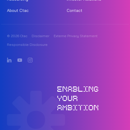
About Ctac
Contact
© 2026 Ctac
Disclaimer
Externe Privacy Statement
Responsible Disclosure
ENABLING
YOUR
AMBITION