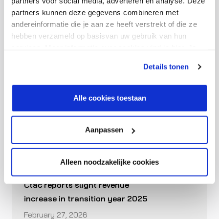
partners voor social media, adverteren en analyse. Deze
partners kunnen deze gegevens combineren met
andereinformatie die je aan ze heeft verstrekt of die ze
hebben verzameld op basisvan uw gebruik van hun
Ctac announces departure of CFO
services. Meer informatie over cookies vind je hier. Je
kunt je toestemming intrekken of je cookievoorkeuren
Paul de Koning
Details tonen
aanpassen via de CO-knop linksonder. Lees meer over
April 8, 2026
hoe wij jouw gegevensverwerken in onze privacy- en
cookiestatement.
Read press release
Alle cookies toestaan
Aanpassen
Alleen noodzakelijke cookies
Ctac reports slight revenue
increase in transition year 2025
February 27, 2026