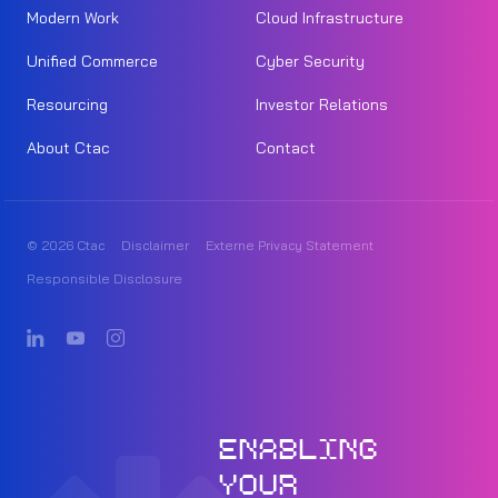
Modern Work
Cloud Infrastructure
Unified Commerce
Cyber Security
Resourcing
Investor Relations
About Ctac
Contact
© 2026 Ctac
Disclaimer
Externe Privacy Statement
Responsible Disclosure
ENABLING
YOUR